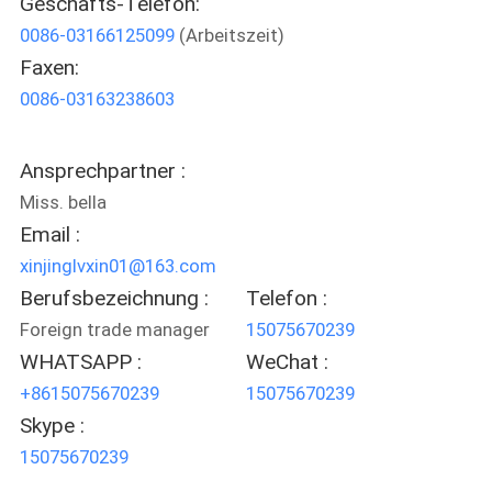
Geschäfts-Telefon:
0086-03166125099
(Arbeitszeit)
QUALITÄTSKONTROLLE
Faxen:
0086-03163238603
TRETEN
SIE
Ansprechpartner :
MIT
Miss. bella
UNS
Email :
IN
xinjinglvxin01@163.com
Berufsbezeichnung :
Telefon :
VERBINDUNG
Foreign trade manager
15075670239
WHATSAPP :
WeChat :
NACHRICHTEN
+8615075670239
15075670239
Skype :
FÄLLE
15075670239