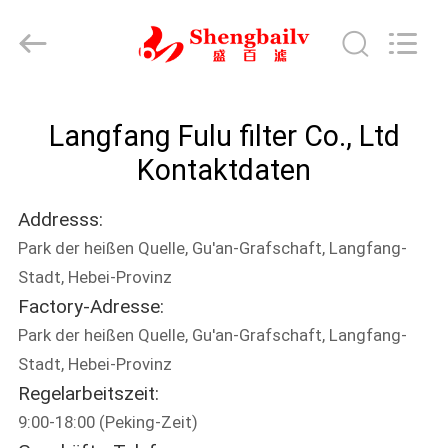
filter
Co.,
Ltd.
All
Rights
Reserved.
Developed
by
HAUS
ECER
Langfang Fulu filter Co., Ltd
PRODUKTE
Kontaktdaten
Addresss:
VIDEOS
Park der heißen Quelle, Gu'an-Grafschaft, Langfang-
Stadt, Hebei-Provinz
ÜBER
Factory-Adresse:
UNS
Park der heißen Quelle, Gu'an-Grafschaft, Langfang-
Stadt, Hebei-Provinz
FABRIK-
Regelarbeitszeit:
9:00-18:00 (Peking-Zeit)
AUSFLUG