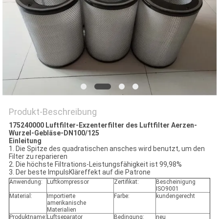
SITEMAP
PRIVACY
POLICY
Produkt-Beschreibung
175240000 Luftfilter-Exzenterfilter des Luftfilter Aerzen-
Wurzel-Gebläse-DN100/125
Einleitung
1. Die Spitze des quadratischen ansches wird benutzt, um den
Filter zu reparieren
2. Die höchste Filtrations-Leistungsfähigkeit ist 99,98%
3. Der beste ImpulsKläreffekt auf die Patrone
Anwendung:
Luftkompressor
Zertifikat:
Bescheinigung
ISO9001
Material:
Importierte
Farbe:
kundengerecht
amerikanische
Materialien
Produktname:
Luftseparator
Bedingung:
neu