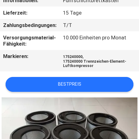
Informationen:
Fünfschichtbrettkasten
QUALITÄTSKONTROLLE
Lieferzeit:
15 Tage
Zahlungsbedingungen:
T/T
TRETEN
Versorgungsmaterial-
10.000 Einheiten pro Monat
SIE
Fähigkeit:
MIT
Markieren:
,
175240000
175240000 Trennzeichen-Element-
UNS
Luftkompressor
IN
VERBINDUNG
BESTPREIS
NACHRICHTEN
FÄLLE