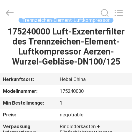
Co.,
Ltd.
All
Rights
Reserved.
Trennzeichen-Element-Luftkompressor
Developed
by
175240000 Luft-Exzenterfilter
HAUS
ECER
des Trennzeichen-Element-
PRODUKTE
Luftkompressor Aerzen-
Wurzel-Gebläse-DN100/125
VIDEOS
Herkunftsort:
Hebei China
ÜBER
Modellnummer:
175240000
UNS
Min Bestellmenge:
1
FABRIK-
Preis:
negotiable
AUSFLUG
Verpackung
Rindlederkasten +