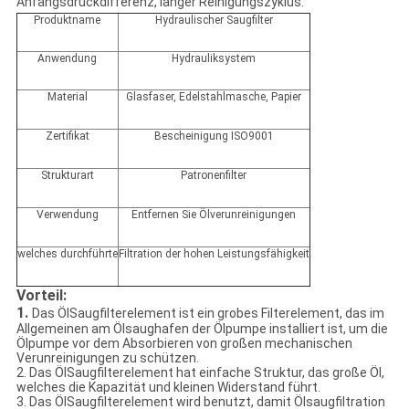
Anfangsdruckdifferenz, langer Reinigungszyklus.
Produktname
Hydraulischer Saugfilter
Anwendung
Hydrauliksystem
Material
Glasfaser, Edelstahlmasche, Papier
Zertifikat
Bescheinigung ISO9001
Strukturart
Patronenfilter
Verwendung
Entfernen Sie Ölverunreinigungen
welches durchführte
Filtration der hohen Leistungsfähigkeit
Vorteil:
1.
Das ÖlSaugfilterelement ist ein grobes Filterelement, das im
Allgemeinen am Ölsaughafen der Ölpumpe installiert ist, um die
Ölpumpe vor dem Absorbieren von großen mechanischen
Verunreinigungen zu schützen.
2. Das ÖlSaugfilterelement hat einfache Struktur, das große Öl,
welches die Kapazität und kleinen Widerstand führt.
3. Das ÖlSaugfilterelement wird benutzt, damit Ölsaugfiltration