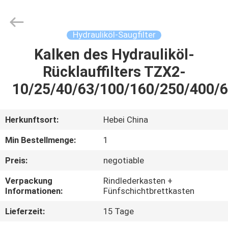
Co.,
Ltd.
All
Rights
Reserved.
Hydrauliköl-Saugfilter
Developed
by
Kalken des Hydrauliköl-
HAUS
ECER
Rücklauffilters TZX2-
PRODUKTE
10/25/40/63/100/160/250/400/
VIDEOS
Herkunftsort:
Hebei China
Min Bestellmenge:
1
ÜBER
Preis:
negotiable
UNS
Verpackung
Rindlederkasten +
Informationen:
Fünfschichtbrettkasten
FABRIK-
Lieferzeit:
15 Tage
AUSFLUG