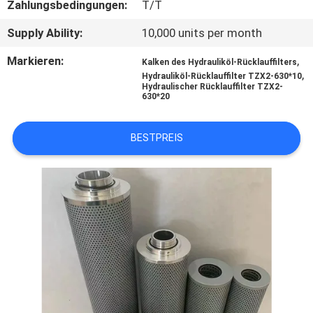
Zahlungsbedingungen:
T/T
QUALITÄTSKONTROLLE
Supply Ability:
10,000 units per month
Markieren:
,
Kalken des Hydrauliköl-Rücklauffilters
TRETEN
,
Hydrauliköl-Rücklauffilter TZX2-630*10
Hydraulischer Rücklauffilter TZX2-
SIE
630*20
MIT
BESTPREIS
UNS
IN
VERBINDUNG
NACHRICHTEN
FÄLLE