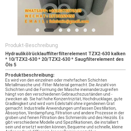
SITEMAP
PRIVACY
POLICY
Produkt-Beschreibung
Hydraulikölrücklauffilterfilterelement TZX2-630 kalken
* 10/TZX2-630 * 20/TZX2-630 * Saugfilterelement des
Öls 5
Produktbeschreibung:
Es wird von den einzelnen oder mehrfachen Schichten
Metallmasche und -Filter-Material gemacht. Die Anzahl von
Schichten und die Formung der Masche ineinanderzugreifen
hängt von den verschiedenen Gebrauchszuständen und -
zwecken ab. Sie hat hohe Konzentrizität, Hochdrucklager, gute
Gradlinigkeit und wird vom Edelstahl ohne irgendeinen Grat
gemacht. Industrielle Anwendungen umfassen Destillation,
Absorption, Verdampfung, Filtration und andere Prozesse in der
groben und feinen Filtration des Schmieröls und des Heizöls. Es
gibt verschiedene Modelle und Spezifikationen, die installiert
sein und ersetzt werden können; Bequeme und schnelle, kleine