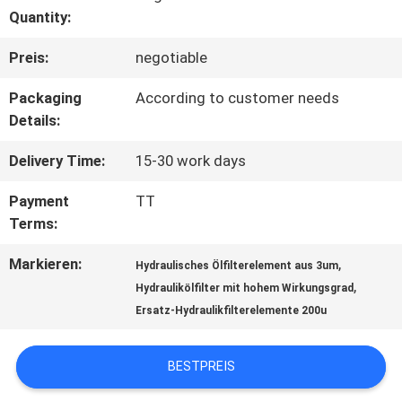
Quantity:
AUSFLUG
Preis:
negotiable
QUALITÄTSKONTROLLE
Packaging
According to customer needs
Details:
TRETEN
Delivery Time:
15-30 work days
SIE
Payment
TT
Terms:
MIT
Markieren:
,
Hydraulisches Ölfilterelement aus 3um
UNS
,
Hydraulikölfilter mit hohem Wirkungsgrad
Ersatz-Hydraulikfilterelemente 200u
IN
VERBINDUNG
BESTPREIS