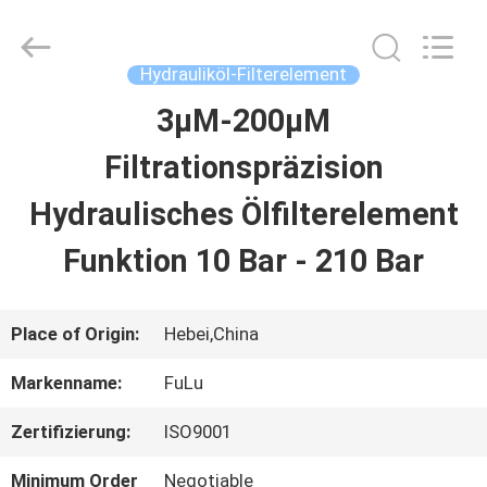
filter
Co.,
Ltd.
All
Hydrauliköl-Filterelement
Rights
Reserved.
3μM-200μM
HAUS
Developed
by
ECER
Filtrationspräzision
PRODUKTE
Hydraulisches Ölfilterelement
Funktion 10 Bar - 210 Bar
VIDEOS
Place of Origin:
Hebei,China
ÜBER
Markenname:
FuLu
UNS
Zertifizierung:
ISO9001
FABRIK-
Minimum Order
Negotiable