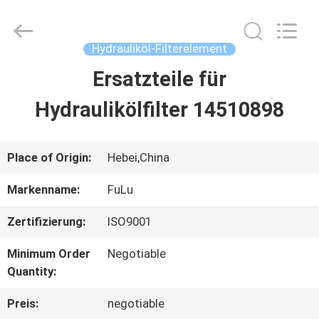
filter
Co.,
Ltd.
All
Hydrauliköl-Filterelement
Rights
Reserved.
Ersatzteile für
HAUS
Developed
by
ECER
Hydraulikölfilter 14510898
PRODUKTE
Place of Origin:
Hebei,China
VIDEOS
Markenname:
FuLu
Zertifizierung:
ISO9001
ÜBER
Minimum Order
Negotiable
UNS
Quantity:
Preis:
negotiable
FABRIK-