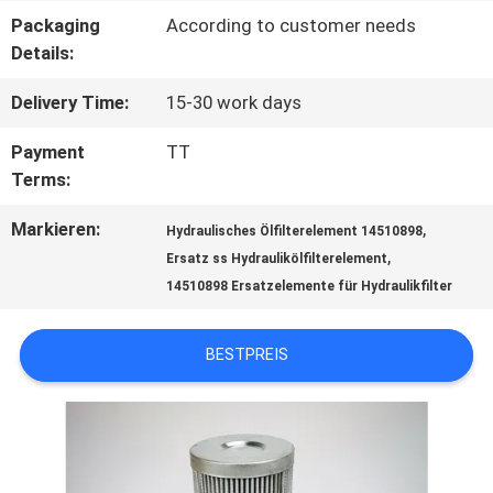
Packaging
According to customer needs
AUSFLUG
Details:
Delivery Time:
15-30 work days
QUALITÄTSKONTROLLE
Payment
TT
Terms:
TRETEN
Markieren:
,
Hydraulisches Ölfilterelement 14510898
SIE
,
Ersatz ss Hydraulikölfilterelement
14510898 Ersatzelemente für Hydraulikfilter
MIT
UNS
BESTPREIS
IN
VERBINDUNG