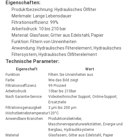
Eigenschaften:
Produktbezeichnung: Hydraulisches Ölfilter
Merkmale: Lange Lebensdauer
Filtrationseffizienz: 99%
Arbeitsdruck: 10 bis 210 bar
Material: Glasfaser, Gitter aus Edelstahl, Papier
Funktion: Filtern von Unreinheiten
Anwendung: Hydraulisches Filterelement, Hydraulisches
Filtersystem, Hydraulisches Ölfilterelement
Technische Parameter:
Eigenschaft
Wert
Funktion
Filtern Sie Unreinheiten aus
Farbe
Wie das Bild zeigt
Filtrationseffizienz
99 Prozent
Arbeitsdruck
10bar bis 210bar
Nach Garantie-Service
Videotechnischer Support, Online-Support,
Ersatzteile
Filtrationsgenauigkeit
3 μm bis 200 μm
Höchstbetriebstemperatur
120°C
Anwendbare Branchen
Produktionsbetriebe,
Maschinenreparaturwerkstätten, Energie und
Bergbau, Hydrauliksysteme
Material
Glasfasern, Gitter aus Edelstahl, Papier