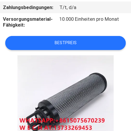
Zahlungsbedingungen:
T/t, d/a
QUALITÄTSKONTROLLE
Versorgungsmaterial-
10.000 Einheiten pro Monat
Fähigkeit:
TRETEN
SIE
BESTPREIS
MIT
UNS
IN
VERBINDUNG
NACHRICHTEN
FÄLLE