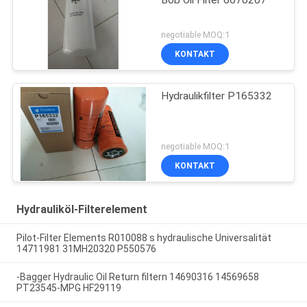
Bob Oil Filter 6670207
negotiable MOQ:1
KONTAKT
Hydraulikfilter P165332
negotiable MOQ:1
KONTAKT
Hydrauliköl-Filterelement
Pilot-Filter Elements R010088 s hydraulische Universalität
14711981 31MH20320 P550576
-Bagger Hydraulic Oil Return filtern 14690316 14569658
PT23545-MPG HF29119