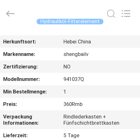
Co.,
Ltd.
All
Rights
Reserved.
Hydrauliköl-Filterelement
Developed
by
ECER
HAUS
Herkunftsort:
Hebei China
PRODUKTE
Markenname:
shengbailv
Zertifizierung:
NO
VIDEOS
Modellnummer:
941037Q
ÜBER
Min Bestellmenge:
1
UNS
Preis:
360Rmb
Verpackung
Rindlederkasten +
FABRIK-
Informationen:
Fünfschichtbrettkasten
AUSFLUG
Lieferzeit:
5 Tage