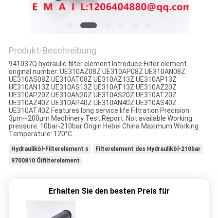
SITEMAP
PRIVACY
Produkt-Beschreibung
POLICY
941037Q hydraulic filter element Introduce Filter element
original number: UE310AZ08Z UE310AP08Z UE310AN08Z
UE310AS08Z UE310AT08Z UE310AZ13Z UE310AP13Z
UE310AN13Z UE310AS13Z UE310AT13Z UE310AZ20Z
UE310AP20Z UE310AN20Z UE310AS20Z UE310AT20Z
UE310AZ40Z UE310AP40Z UE310AN40Z UE310AS40Z
UE310AT40Z Features long service life Filtration Precision:
3μm~200μm Machinery Test Report: Not available Working
pressure: 10bar-210bar Origin Hebei China Maximum Working
Temperature: 120°C
Hydrauliköl-Filterelement s
Filterelement des Hydrauliköl-210bar
9700810 Ölfilterelement
Erhalten Sie den besten Preis für