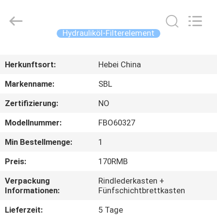
Co.,
Ltd.
All
Rights
Reserved.
Hydrauliköl-Filterelement
Developed
by
ECER
HAUS
Herkunftsort:
Hebei China
PRODUKTE
Markenname:
SBL
Zertifizierung:
NO
VIDEOS
Modellnummer:
FBO60327
ÜBER
Min Bestellmenge:
1
UNS
Preis:
170RMB
Verpackung
Rindlederkasten +
FABRIK-
Informationen:
Fünfschichtbrettkasten
AUSFLUG
Lieferzeit:
5 Tage