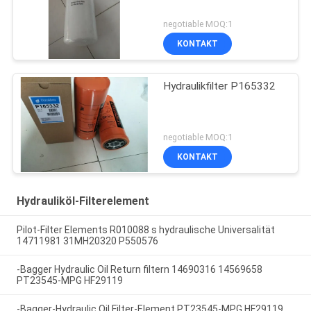
negotiable MOQ:1
KONTAKT
Hydraulikfilter P165332
negotiable MOQ:1
KONTAKT
Hydrauliköl-Filterelement
Pilot-Filter Elements R010088 s hydraulische Universalität
14711981 31MH20320 P550576
-Bagger Hydraulic Oil Return filtern 14690316 14569658
PT23545-MPG HF29119
-Bagger-Hydraulic Oil Filter-Element PT23545-MPG HF29119