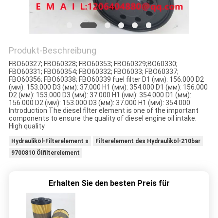
SITEMAP
PRIVACY
Produkt-Beschreibung
POLICY
FBO60327; FBO60328; FBO60353; FBO60329;BO60330;
FBO60331; FBO60354; FBO60332; FBO6033; FBO60337;
FBO60356; FBO60338; FBO60339 fuel filter D1 (мм): 156.000 D2
(мм): 153.000 D3 (мм): 37.000 H1 (мм): 354.000 D1 (мм): 156.000
D2 (мм): 153.000 D3 (мм): 37.000 H1 (мм): 354.000 D1 (мм):
156.000 D2 (мм): 153.000 D3 (мм): 37.000 H1 (мм): 354.000
Introduction The diesel filter element is one of the important
components to ensure the quality of diesel engine oil intake.
High quality
Hydrauliköl-Filterelement s
Filterelement des Hydrauliköl-210bar
9700810 Ölfilterelement
Erhalten Sie den besten Preis für