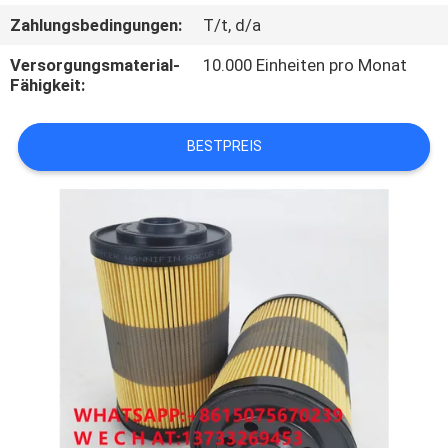
Zahlungsbedingungen:
T/t, d/a
QUALITÄTSKONTROLLE
Versorgungsmaterial-
10.000 Einheiten pro Monat
Fähigkeit:
TRETEN
SIE
BESTPREIS
MIT
UNS
IN
VERBINDUNG
NACHRICHTEN
FÄLLE