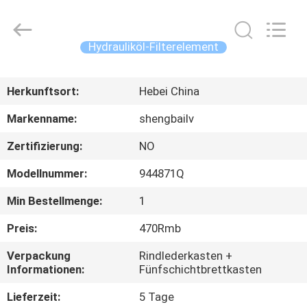
Co.,
Ltd.
All
Rights
Reserved.
Hydrauliköl-Filterelement
Developed
by
ECER
HAUS
Herkunftsort:
Hebei China
PRODUKTE
Markenname:
shengbailv
Zertifizierung:
NO
VIDEOS
Modellnummer:
944871Q
ÜBER
Min Bestellmenge:
1
UNS
Preis:
470Rmb
Verpackung
Rindlederkasten +
FABRIK-
Informationen:
Fünfschichtbrettkasten
AUSFLUG
Lieferzeit:
5 Tage