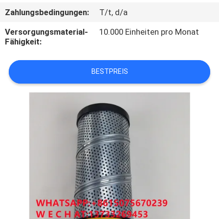
Zahlungsbedingungen:
T/t, d/a
QUALITÄTSKONTROLLE
Versorgungsmaterial-
10.000 Einheiten pro Monat
Fähigkeit:
TRETEN
SIE
BESTPREIS
MIT
UNS
IN
VERBINDUNG
NACHRICHTEN
FÄLLE