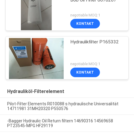
Bob Oil Filter 6670207
negotiable MOQ:1
KONTAKT
Hydraulikfilter P165332
negotiable MOQ:1
KONTAKT
Hydrauliköl-Filterelement
Pilot-Filter Elements R010088 s hydraulische Universalität
14711981 31MH20320 P550576
-Bagger Hydraulic Oil Return filtern 14690316 14569658
PT23545-MPG HF29119