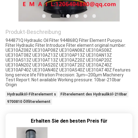
SITEMAP
PRIVACY
Produkt-Beschreibung
POLICY
944871Q Hydraulic Oil Filter 944868Q Filter Element Puoyou
Filter Hydraulic Filter Introduce Filter element original number:
UE310AZ08Z UE310AP08Z UE310AN08Z UE310AS08Z
UE310AT08Z UE310AZ13Z UE310AP13Z UE310AN13Z
UE310AS13Z UE310AT13Z UE310AZ20Z UE310AP20Z
UE310AN20Z UE310AS20Z UE310AT20Z UE310AZ40Z
UE310AP40Z UE310AN40Z UE310AS40Z UE310AT40Z Features
long service life Filtration Precision: 3μm~200μm Machinery
Test Report: Not available Working pressure: 10bar-210bar
Origin
Hydrauliköl-Filterelement s
Filterelement des Hydrauliköl-210bar
9700810 Ölfilterelement
Erhalten Sie den besten Preis für