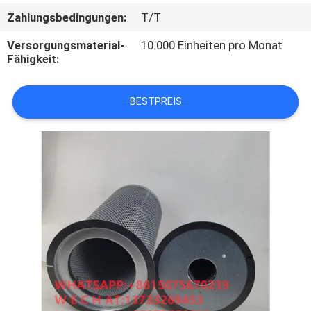
Zahlungsbedingungen:
T/T
QUALITÄTSKONTROLLE
Versorgungsmaterial-
10.000 Einheiten pro Monat
Fähigkeit:
TRETEN
SIE
BESTPREIS
MIT
UNS
IN
VERBINDUNG
NACHRICHTEN
FÄLLE