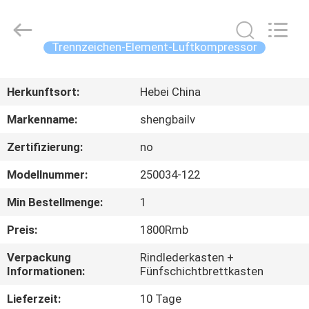
Co.,
Ltd.
All
Rights
Reserved.
Trennzeichen-Element-Luftkompressor
Developed
by
HAUS
ECER
Herkunftsort:
Hebei China
PRODUKTE
Markenname:
shengbailv
Zertifizierung:
no
VIDEOS
Modellnummer:
250034-122
ÜBER
Min Bestellmenge:
1
UNS
Preis:
1800Rmb
Verpackung
Rindlederkasten +
FABRIK-
Informationen:
Fünfschichtbrettkasten
AUSFLUG
Lieferzeit:
10 Tage