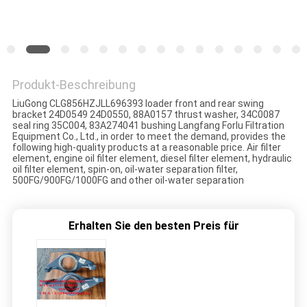
SITEMAP
PRIVACY
POLICY
Produkt-Beschreibung
LiuGong CLG856HZJLL696393 loader front and rear swing
bracket 24D0549 24D0550, 88A0157 thrust washer, 34C0087
seal ring 35C004, 83A274041 bushing Langfang Forlu Filtration
Equipment Co., Ltd., in order to meet the demand, provides the
following high-quality products at a reasonable price. Air filter
element, engine oil filter element, diesel filter element, hydraulic
oil filter element, spin-on, oil-water separation filter,
500FG/900FG/1000FG and other oil-water separation
Erhalten Sie den besten Preis für