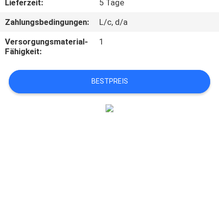
Lieferzeit:
5 Tage
QUALITÄTSKONTROLLE
Zahlungsbedingungen:
L/c, d/a
Versorgungsmaterial-
1
TRETEN
Fähigkeit:
SIE
BESTPREIS
MIT
UNS
IN
VERBINDUNG
NACHRICHTEN
FÄLLE