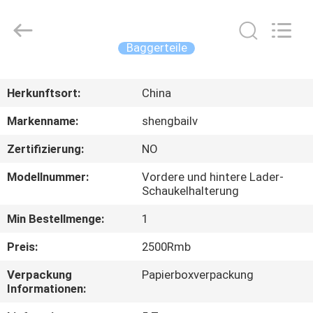
Ltd.
All
Rights
Reserved.
Developed
Baggerteile
by
ECER
HAUS
Herkunftsort:
China
PRODUKTE
Markenname:
shengbailv
Zertifizierung:
NO
VIDEOS
Modellnummer:
Vordere und hintere Lader-
Schaukelhalterung
ÜBER
Min Bestellmenge:
1
UNS
Preis:
2500Rmb
FABRIK-
Verpackung
Papierboxverpackung
Informationen:
AUSFLUG